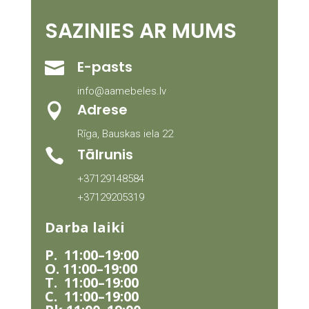
SAZINIES AR MUMS
E-pasts

info@aamebeles.lv
Adrese

Rīga, Bauskas iela 22
Tālrunis

+37129148584
+37129205319
Darba laiki
P
. 11:00–19:00
O. 11:00–19:00
T. 11:00–19:00
C. 11:00–19:00